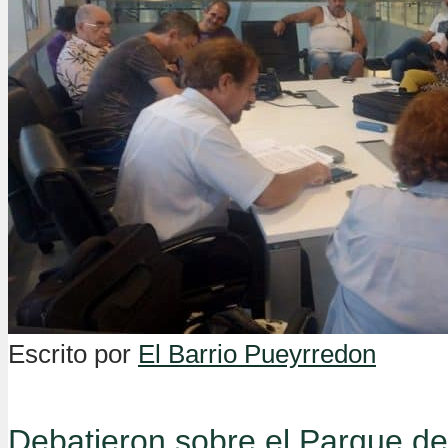
Escrito por
El Barrio Pueyrredon
Debatieron sobre el Parque de