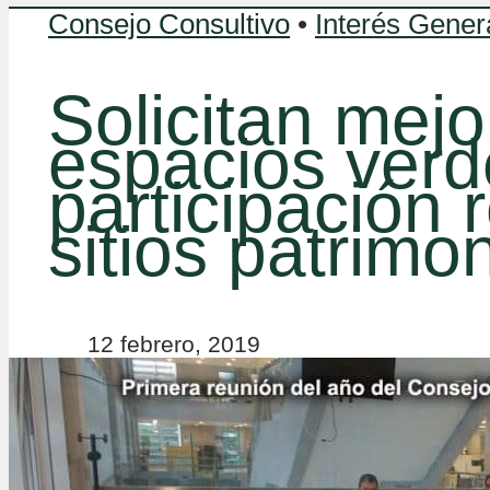
Consejo Consultivo
•
Interés Gener
Solicitan mej
espacios ver
participación 
sitios patrimo
12 febrero, 2019