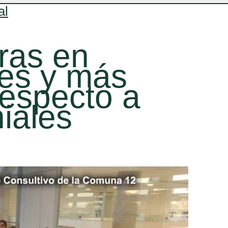
al
oras en
des y más
respecto a
niales