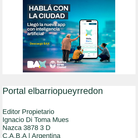
Portal elbarriopueyrredon
Editor Propietario
Ignacio Di Toma Mues
Nazca 3878 3 D
C.A.B.A | Argentina