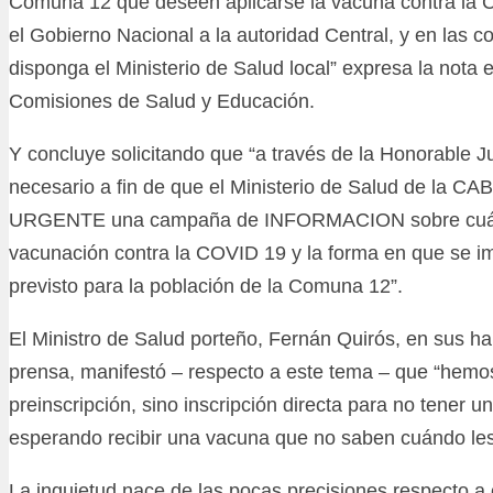
Comuna 12 que deseen aplicarse la vacuna contra la 
el Gobierno Nacional a la autoridad Central, y en las 
disponga el Ministerio de Salud local” expresa la nota 
Comisiones de Salud y Educación.
Y concluye solicitando que “a través de la Honorable J
necesario a fin de que el Ministerio de Salud de la C
URGENTE una campaña de INFORMACION sobre cuál 
vacunación contra la COVID 19 y la forma en que se i
previsto para la población de la Comuna 12”.
El Ministro de Salud porteño, Fernán Quirós, en sus ha
prensa, manifestó – respecto a este tema – que “hemo
preinscripción, sino inscripción directa para no tener u
esperando recibir una vacuna que no saben cuándo le
La inquietud nace de las pocas precisiones respecto a