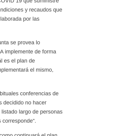
COVID 19 que suministre
condiciones y recaudos que
elaborada por las
unta se provea lo
ABA implemente de forma
es el plan de
mplementará el mismo,
bituales conferencias de
s decidido no hacer
n listado largo de personas
s corresponde”.
 como continuará el plan