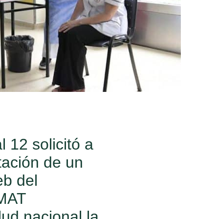
 12 solicitó a
tación de un
eb del
NMAT
ud nacional la