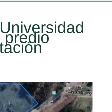
 Universidad
 predio
stación