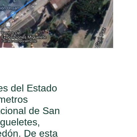
es del Estado
 metros
cional de San
igueletes,
redón. De esta