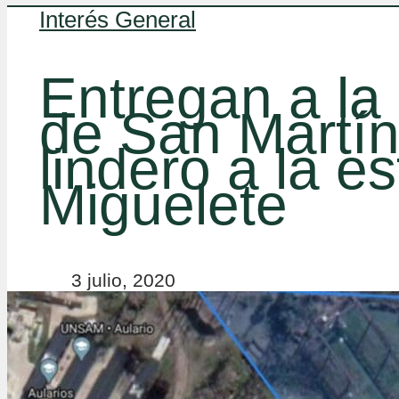
Interés General
Entregan a la
de San Martín
lindero a la e
Miguelete
3 julio, 2020